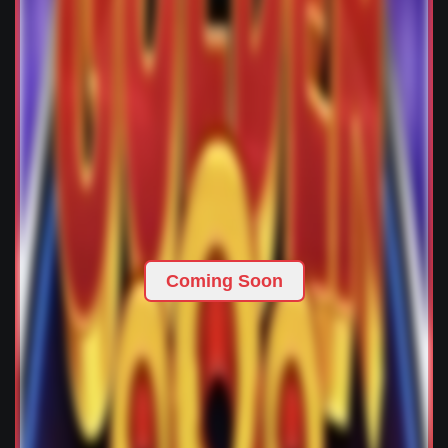
Coming Soon