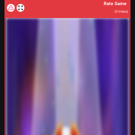
Rate Game
(
0
Votes)