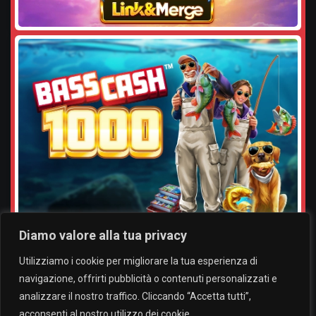
Diamo valore alla tua privacy
Utilizziamo i cookie per migliorare la tua esperienza di
navigazione, offrirti pubblicità o contenuti personalizzati e
analizzare il nostro traffico. Cliccando “Accetta tutti”,
acconsenti al nostro utilizzo dei cookie.