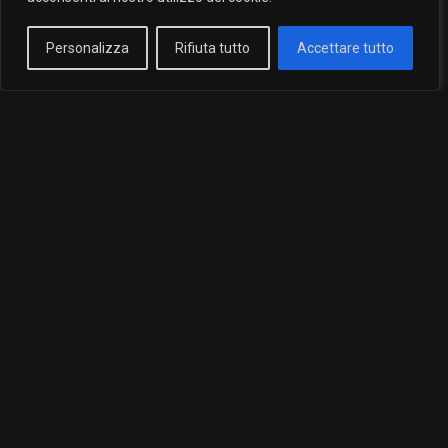
Casinò AAMS
Personalizza
Rifiuta tutto
Accettare tutto
Snai Casinò
15 Euro Gratis alla convalida del documento + 1.000 sul deposito
Leggi la guida
VISITA IL SITO!
*Nuovi Giocatori
StarVegas Casinò
StarVegasCasinò: 300 Free Spins + 300 € alla registrazione (senza
deposito) + 100% Fino a €3000 (con deposito)
Leggi la guida
VISITA IL SITO!