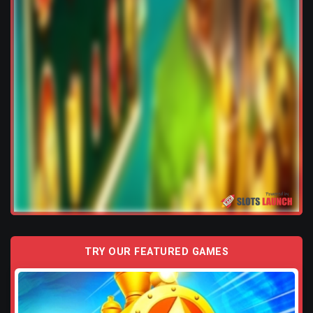
TRY OUR FEATURED GAMES