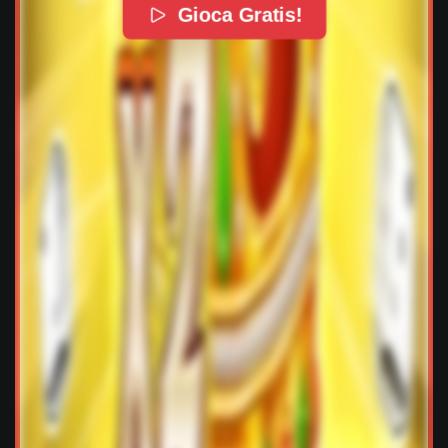
Gioca Gratis!