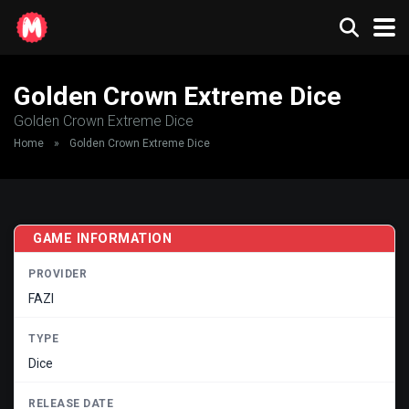
Golden Crown Extreme Dice
Golden Crown Extreme Dice
Home
»
Golden Crown Extreme Dice
GAME INFORMATION
PROVIDER
FAZI
TYPE
Dice
RELEASE DATE