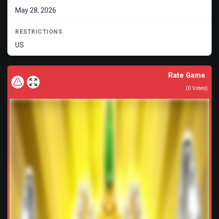
May 28, 2026
RESTRICTIONS
US
Rate Game
(
0
Votes)