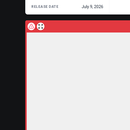
July 9, 2026
RELEASE DATE