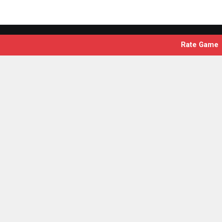
Rate Game