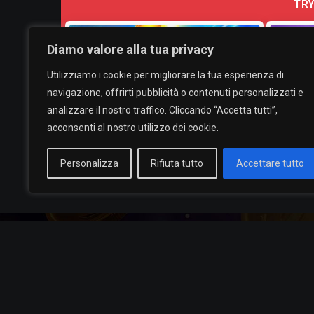
TRY
Diamo valore alla tua privacy
Utilizziamo i cookie per migliorare la tua esperienza di
navigazione, offrirti pubblicità o contenuti personalizzati e
analizzare il nostro traffico. Cliccando “Accetta tutti”,
acconsenti al nostro utilizzo dei cookie.
Personalizza
Rifiuta tutto
Accettare tutto