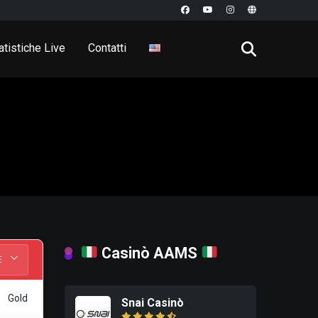
atistiche Live
Contatti
Casinò AAMS
E
Gold
Snai Casinò