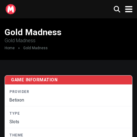
Gold Madness
Gold Madness
Home
»
Gold Madness
GAME INFORMATION
PROVIDER
Betixon
TYPE
Slots
THEME