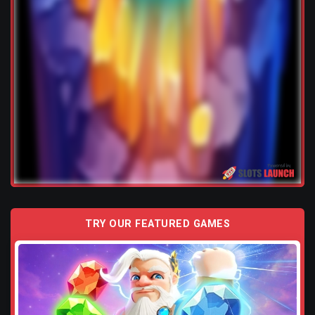
TRY OUR FEATURED GAMES