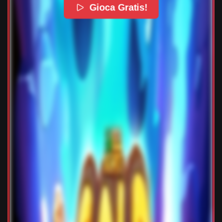
Gioca Gratis!