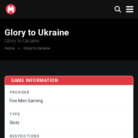
Glory to Ukraine
Glory to Ukraine
Home
»
Glory to Ukraine
GAME INFORMATION
PROVIDER
Five Men Gaming
TYPE
Slots
RESTRICTIONS