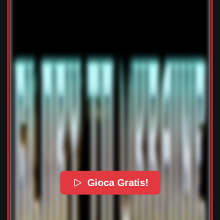
Gioca Gratis!