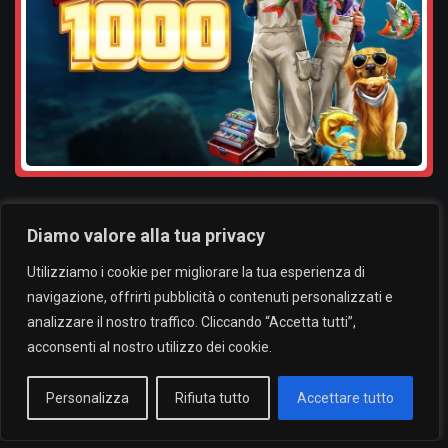
Diamo valore alla tua privacy
Utilizziamo i cookie per migliorare la tua esperienza di
navigazione, offrirti pubblicità o contenuti personalizzati e
Casinò AAMS
analizzare il nostro traffico. Cliccando “Accetta tutti”,
acconsenti al nostro utilizzo dei cookie.
Snai Casinò
Personalizza
Rifiuta tutto
Accettare tutto
15 Euro Gratis alla convalida del documento + 1.000 sul deposito