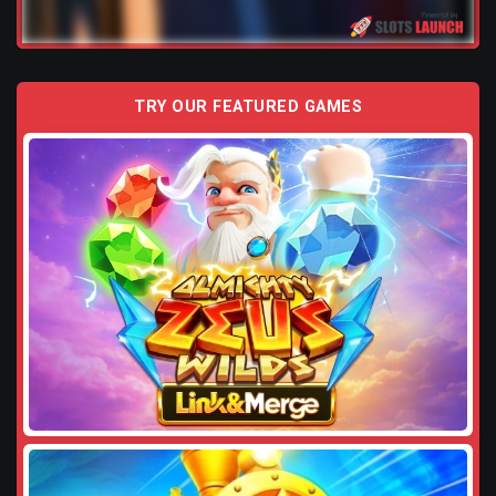
TRY OUR FEATURED GAMES