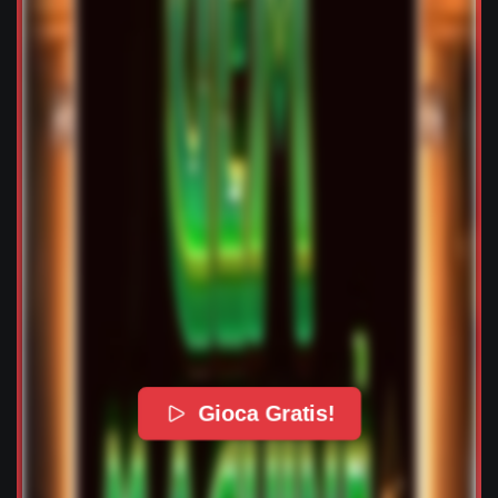
Gioca Gratis!