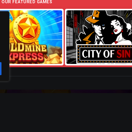
 OUR FEATURED GAMES