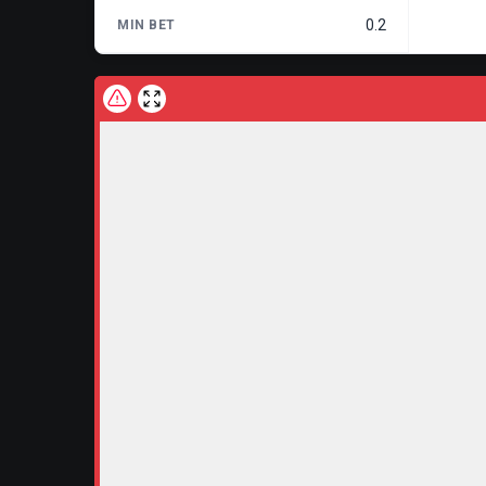
0.2
MIN BET