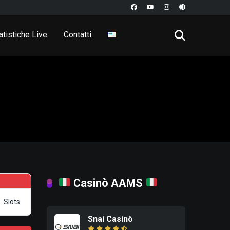
atistiche Live
Contatti
Casinò AAMS
Slots
Snai Casinò