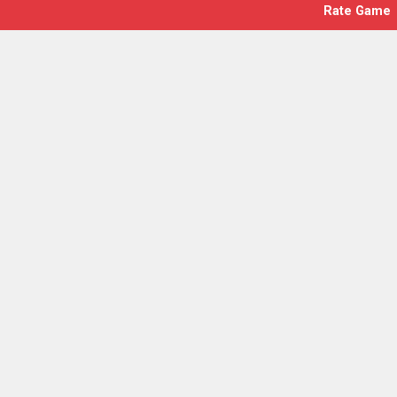
Rate Game