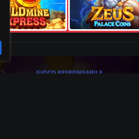
ti dai Bookmakers da noi selezionati, in possesso di regolare con
to dall’Autorità per le garanzie nelle comunicazioni al punto 5.6 
io di continenza, non ingannevolezza e trasparenza e non costitui
za patologica. Gioca responsabilmente.