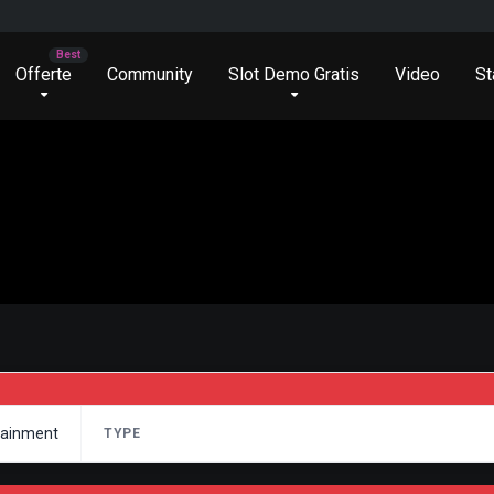
Offerte
Community
Slot Demo Gratis
Video
St
tainment
TYPE