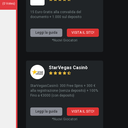
(
0
Votes)
15 Euro Gratis alla convalida del
documento + 1.000 sul deposito
Leggi la guida
VISITA IL SITO!
*Nuovi Giocatori
StarVegas Casinò
StarVegasCasinò: 300 Free Spins + 300 €
alla registrazione (senza deposito) + 100%
Fino a €3000 (con deposito)
Leggi la guida
VISITA IL SITO!
*Nuovi Giocatori