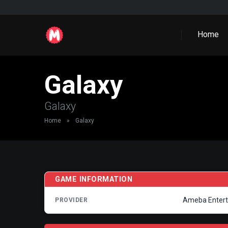
Home
Galaxy
Galaxy
Home
»
Galaxy
GAME INFORMATION
Ameba Enter
PROVIDER