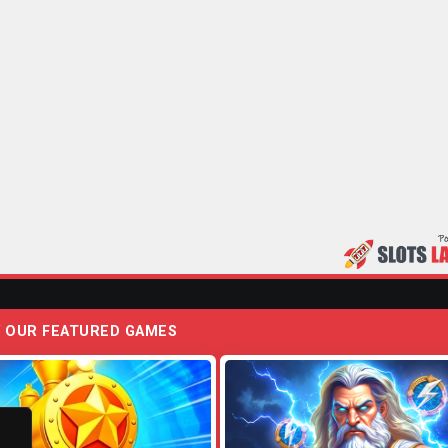
 OUR FEATURED GAMES