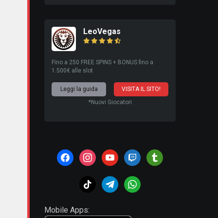
LeoVegas
Fino a 250 FREE SPINS + BONUS fino a
1.500€ alle slot
Leggi la guida
VISITA IL SITO!
*Nuovi Giocatori
facebook
instagram
youtube
twitch
tumblr
tiktok
telegram
whatsapp
Mobile Apps: