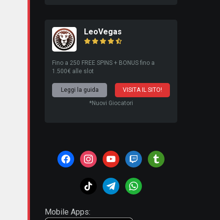
LeoVegas
Fino a 250 FREE SPINS + BONUS fino a
1.500€ alle slot
Leggi la guida
VISITA IL SITO!
*Nuovi Giocatori
facebook
instagram
youtube
twitch
tumblr
tiktok
telegram
whatsapp
Mobile Apps: