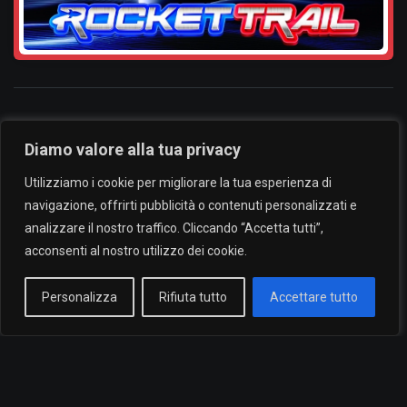
Diamo valore alla tua privacy
Utilizziamo i cookie per migliorare la tua esperienza di
Casinò AAMS
navigazione, offrirti pubblicità o contenuti personalizzati e
analizzare il nostro traffico. Cliccando “Accetta tutti”,
Snai Casinò
acconsenti al nostro utilizzo dei cookie.
Personalizza
Rifiuta tutto
Accettare tutto
15 Euro Gratis alla convalida del documento + 1.000 sul deposito
Leggi la guida
VISITA IL SITO!
*Nuovi Giocatori