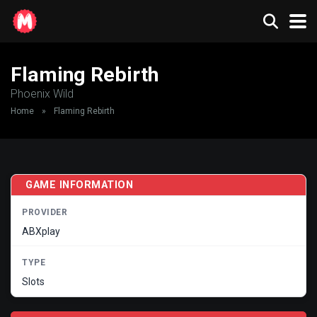
Flaming Rebirth
Phoenix Wild
Home
»
Flaming Rebirth
GAME INFORMATION
PROVIDER
ABXplay
TYPE
Slots