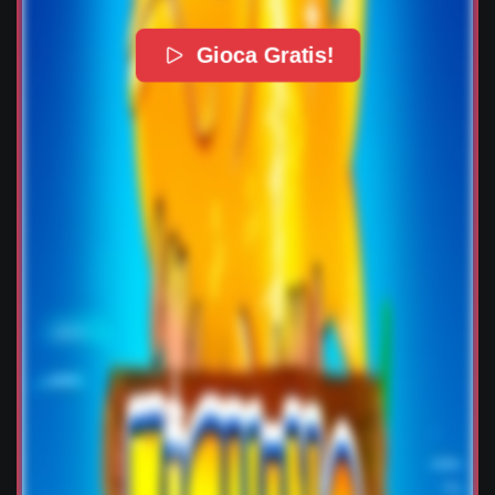
Gioca Gratis!