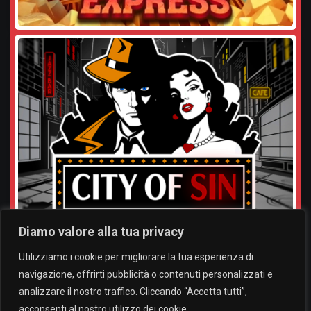
Diamo valore alla tua privacy
Utilizziamo i cookie per migliorare la tua esperienza di
navigazione, offrirti pubblicità o contenuti personalizzati e
analizzare il nostro traffico. Cliccando “Accetta tutti”,
acconsenti al nostro utilizzo dei cookie.