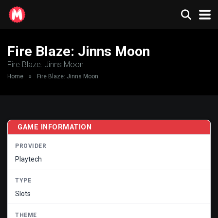
Fire Blaze: Jinns Moon
Fire Blaze: Jinns Moon
Home
»
Fire Blaze: Jinns Moon
GAME INFORMATION
PROVIDER
Playtech
TYPE
Slots
THEME