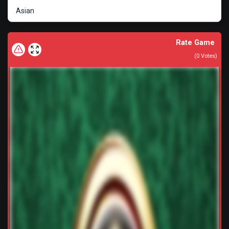
Asian
Rate Game
(
0
Votes)