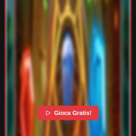
Gioca Gratis!