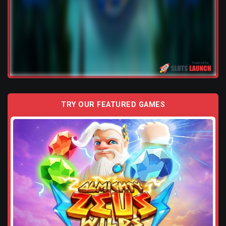
TRY OUR FEATURED GAMES