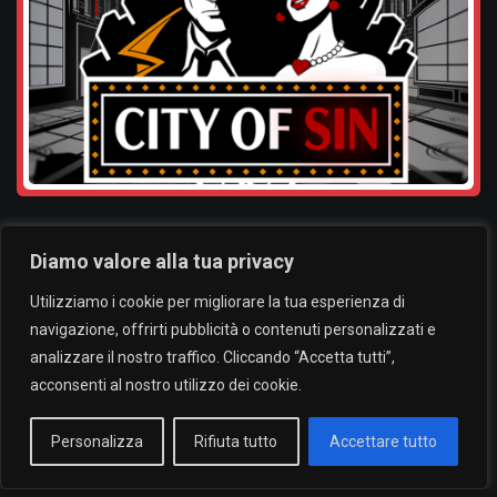
Diamo valore alla tua privacy
Utilizziamo i cookie per migliorare la tua esperienza di
navigazione, offrirti pubblicità o contenuti personalizzati e
Casinò AAMS
analizzare il nostro traffico. Cliccando “Accetta tutti”,
acconsenti al nostro utilizzo dei cookie.
Snai Casinò
Personalizza
Rifiuta tutto
Accettare tutto
15 Euro Gratis alla convalida del documento + 1.000 sul deposito