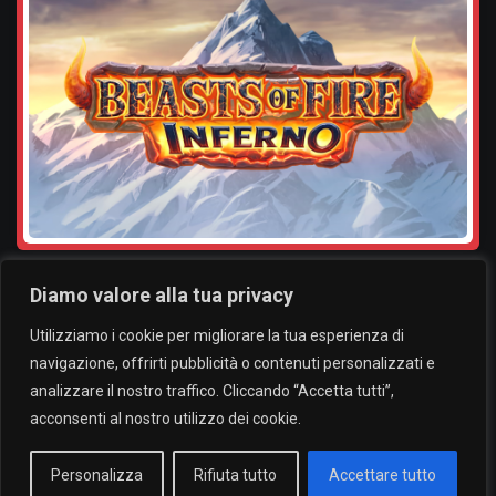
Diamo valore alla tua privacy
Utilizziamo i cookie per migliorare la tua esperienza di
navigazione, offrirti pubblicità o contenuti personalizzati e
analizzare il nostro traffico. Cliccando “Accetta tutti”,
Casinò AAMS
acconsenti al nostro utilizzo dei cookie.
Snai Casinò
Personalizza
Rifiuta tutto
Accettare tutto