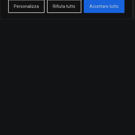
Personalizza
Rifiuta tutto
Accettare tutto
Snai Casinò
15 Euro Gratis alla convalida del documento + 1.000 sul deposito
Leggi la guida
VISITA IL SITO!
*Nuovi Giocatori
StarVegas Casinò
StarVegasCasinò: 300 Free Spins + 300 € alla registrazione (senza
deposito) + 100% Fino a €3000 (con deposito)
Leggi la guida
VISITA IL SITO!
*Nuovi Giocatori