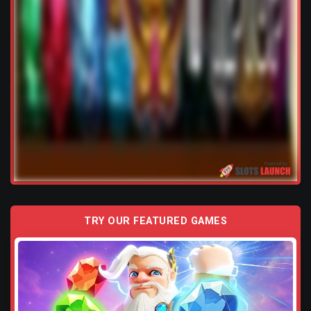
TRY OUR FEATURED GAMES