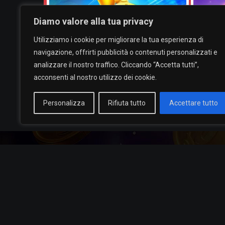
Diamo valore alla tua privacy
Utilizziamo i cookie per migliorare la tua esperienza di
navigazione, offrirti pubblicità o contenuti personalizzati e
analizzare il nostro traffico. Cliccando “Accetta tutti”,
acconsenti al nostro utilizzo dei cookie.
Personalizza
Rifiuta tutto
Accettare tutto
Questo sito confronta [in tempo reale] i bonus offer