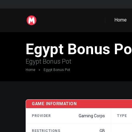
Home
Egypt Bonus Po
Egypt Bonus Pot
Home
»
Egypt Bonus Pot
GAME INFORMATION
Gaming Corps
PROVIDER
TYPE
GB
RESTRICTIONS