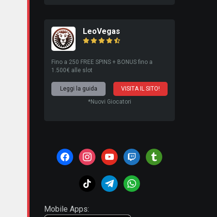
LeoVegas
Fino a 250 FREE SPINS + BONUS fino a
1.500€ alle slot
Leggi la guida
VISITA IL SITO!
*Nuovi Giocatori
facebook
instagram
youtube
twitch
tumblr
tiktok
telegram
whatsapp
Mobile Apps: