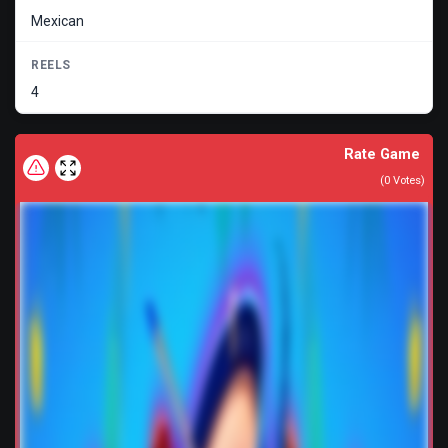
Mexican
REELS
4
Rate Game
(
0
Votes)