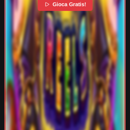
Gioca Gratis!