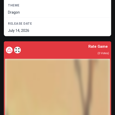
THEME
Dragon
RELEASE DATE
July 14, 2026
Rate Game
(
0
Votes)