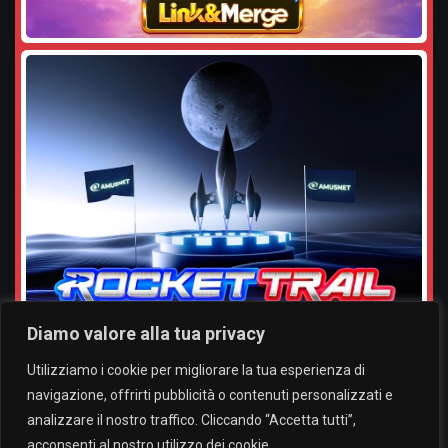
Diamo valore alla tua privacy
Utilizziamo i cookie per migliorare la tua esperienza di
navigazione, offrirti pubblicità o contenuti personalizzati e
analizzare il nostro traffico. Cliccando “Accetta tutti”,
acconsenti al nostro utilizzo dei cookie.