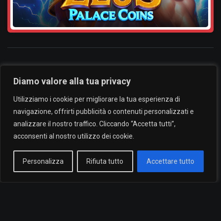
Diamo valore alla tua privacy
Utilizziamo i cookie per migliorare la tua esperienza di
Casinò AAMS
navigazione, offrirti pubblicità o contenuti personalizzati e
analizzare il nostro traffico. Cliccando “Accetta tutti”,
Snai Casinò
acconsenti al nostro utilizzo dei cookie.
Personalizza
Rifiuta tutto
Accettare tutto
15 Euro Gratis alla convalida del documento + 1.000 sul deposito
Leggi la guida
VISITA IL SITO!
*Nuovi Giocatori