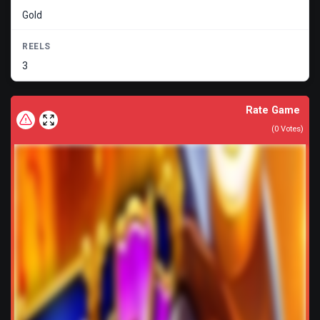
Gold
REELS
3
Rate Game
(
0
Votes)