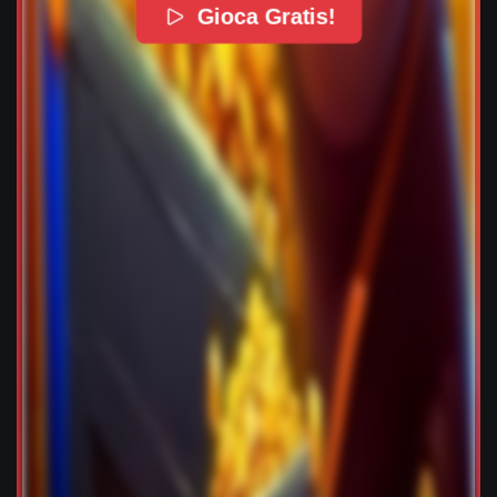
Gioca Gratis!