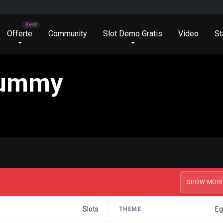
Offerte
Community
Slot Demo Gratis
Video
St
Mummy
SHOW MOR
Slots
Eg
THEME