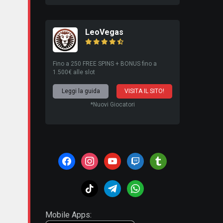
LeoVegas
Fino a 250 FREE SPINS + BONUS fino a
1.500€ alle slot
Leggi la guida
VISITA IL SITO!
*Nuovi Giocatori
facebook
instagram
youtube
twitch
tumblr
tiktok
telegram
whatsapp
Mobile Apps: