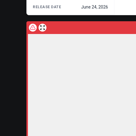
June 24, 2026
RELEASE DATE