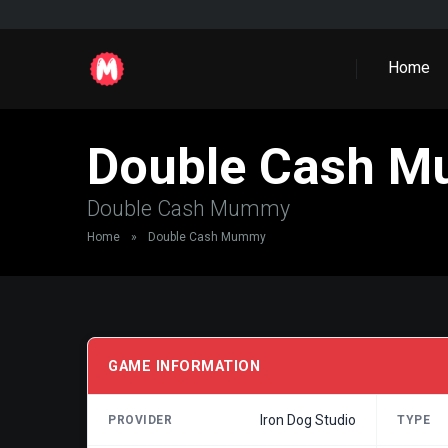
Home
Double Cash 
Double Cash Mummy
Home
»
Double Cash Mummy
GAME INFORMATION
Iron Dog Studio
PROVIDER
TYPE