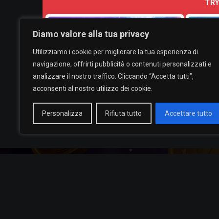
TRY
Diamo valore alla tua privacy
Utilizziamo i cookie per migliorare la tua esperienza di
navigazione, offrirti pubblicità o contenuti personalizzati e
analizzare il nostro traffico. Cliccando “Accetta tutti”,
acconsenti al nostro utilizzo dei cookie.
Personalizza
Rifiuta tutto
Accettare tutto