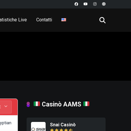
atistiche Live
Contatti
Casinò AAMS
E
yptian
Snai Casinò