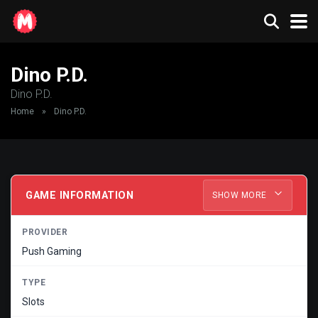
Dino P.D.
Dino P.D.
Home
»
Dino P.D.
GAME INFORMATION
SHOW MORE
PROVIDER
Push Gaming
TYPE
Slots