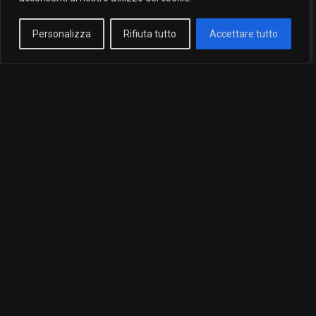
Casinò AAMS
Personalizza
Rifiuta tutto
Accettare tutto
Snai Casinò
15 Euro Gratis alla convalida del documento + 1.000 sul deposito
Leggi la guida
VISITA IL SITO!
*Nuovi Giocatori
StarVegas Casinò
StarVegasCasinò: 300 Free Spins + 300 € alla registrazione (senza
deposito) + 100% Fino a €3000 (con deposito)
Leggi la guida
VISITA IL SITO!