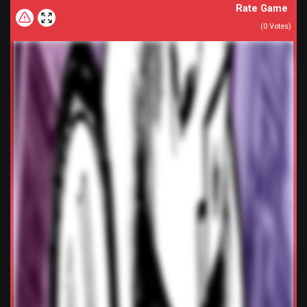
Rate Game
(
0
Votes)