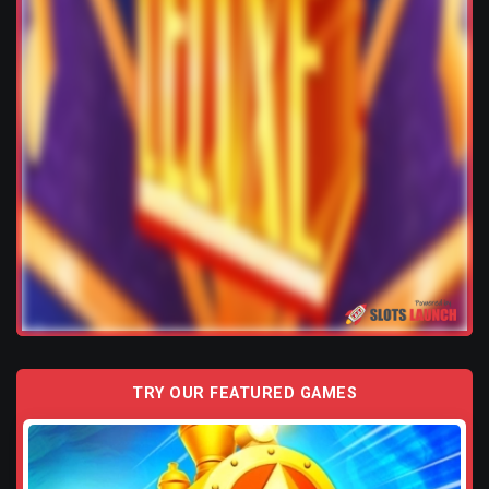
TRY OUR FEATURED GAMES