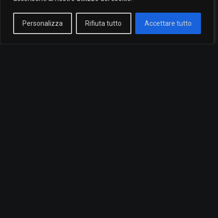
Casinò AAMS
Personalizza
Rifiuta tutto
Accettare tutto
Snai Casinò
15 Euro Gratis alla convalida del documento + 1.000 sul deposito
Leggi la guida
VISITA IL SITO!
*Nuovi Giocatori
StarVegas Casinò
StarVegasCasinò: 300 Free Spins + 300 € alla registrazione (senza
deposito) + 100% Fino a €3000 (con deposito)
Leggi la guida
VISITA IL SITO!