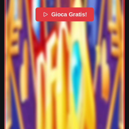
Gioca Gratis!