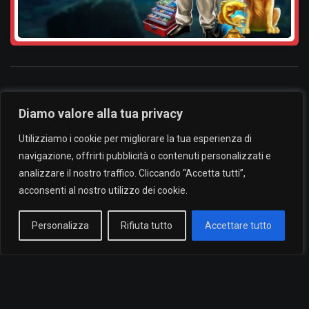
Diamo valore alla tua privacy
Utilizziamo i cookie per migliorare la tua esperienza di
Casinò AAMS
navigazione, offrirti pubblicità o contenuti personalizzati e
analizzare il nostro traffico. Cliccando “Accetta tutti”,
Snai Casinò
acconsenti al nostro utilizzo dei cookie.
Personalizza
Rifiuta tutto
Accettare tutto
15 Euro Gratis alla convalida del documento + 1.000 sul deposito
Leggi la guida
VISITA IL SITO!
*Nuovi Giocatori