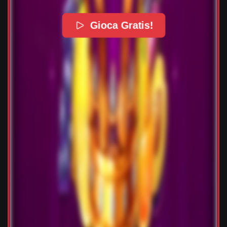
Gioca Gratis!