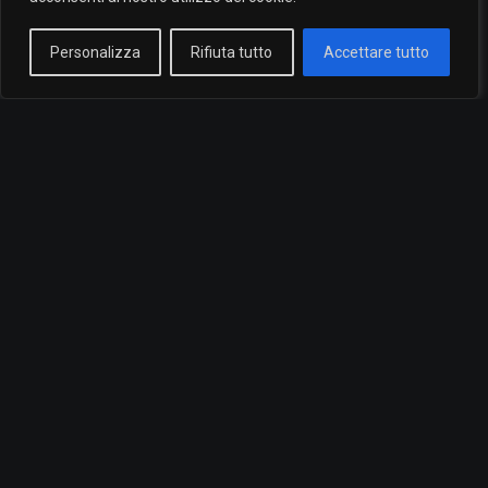
Casinò AAMS
Personalizza
Rifiuta tutto
Accettare tutto
Snai Casinò
15 Euro Gratis alla convalida del documento + 1.000 sul deposito
Leggi la guida
VISITA IL SITO!
*Nuovi Giocatori
StarVegas Casinò
StarVegasCasinò: 300 Free Spins + 300 € alla registrazione (senza
deposito) + 100% Fino a €3000 (con deposito)
Leggi la guida
VISITA IL SITO!