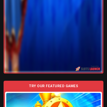
TRY OUR FEATURED GAMES