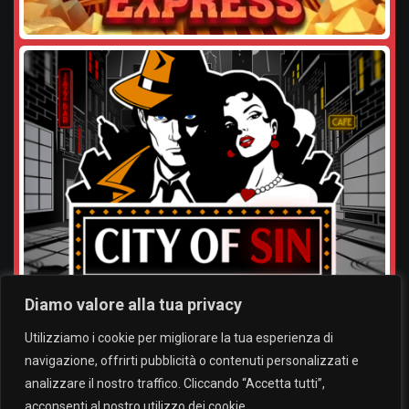
Diamo valore alla tua privacy
Utilizziamo i cookie per migliorare la tua esperienza di
navigazione, offrirti pubblicità o contenuti personalizzati e
analizzare il nostro traffico. Cliccando “Accetta tutti”,
acconsenti al nostro utilizzo dei cookie.