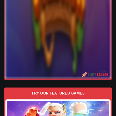
TRY OUR FEATURED GAMES