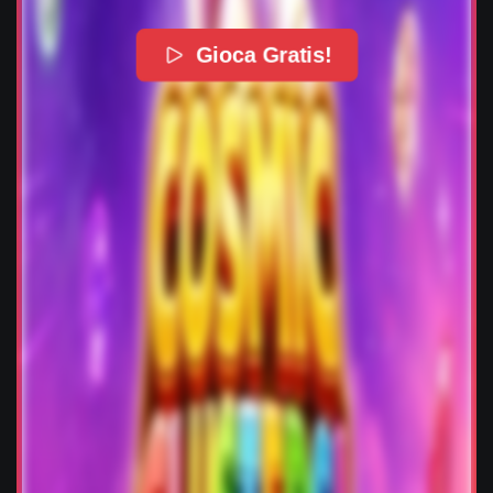
Gioca Gratis!