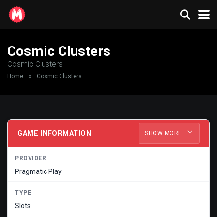
Cosmic Clusters
Cosmic Clusters
Home
»
Cosmic Clusters
GAME INFORMATION
SHOW MORE
PROVIDER
Pragmatic Play
TYPE
Slots