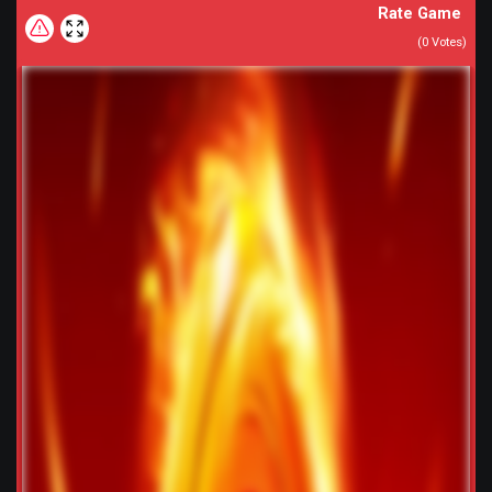
Rate Game
(
0
Votes)