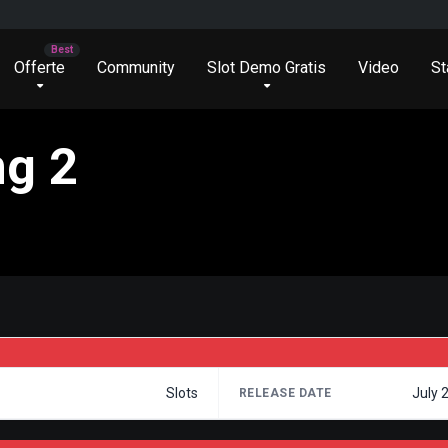
Offerte
Community
Slot Demo Gratis
Video
St
ng 2
Slots
July 
RELEASE DATE