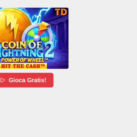
Gioca Gratis!