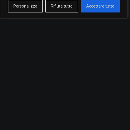
Personalizza
Rifiuta tutto
Accettare tutto
Snai Casinò
15 Euro Gratis alla convalida del documento + 1.000 sul deposito
Leggi la guida
VISITA IL SITO!
*Nuovi Giocatori
StarVegas Casinò
StarVegasCasinò: 300 Free Spins + 300 € alla registrazione (senza
deposito) + 100% Fino a €3000 (con deposito)
Leggi la guida
VISITA IL SITO!
*Nuovi Giocatori