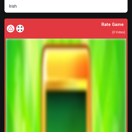
Irish
Rate Game
(
0
Votes)