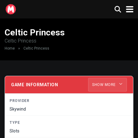
Celtic Princess
Celtic Princess
Home
»
Celtic Princess
GAME INFORMATION
SHOW MORE
PROVIDER
Skywind
TYPE
Slots