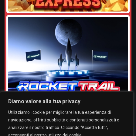
Diamo valore alla tua privacy
Utilizziamo i cookie per migliorare la tua esperienza di
navigazione, offrirti pubblicità o contenuti personalizzati e
analizzare il nostro traffico. Cliccando “Accetta tutti”,
acconsenti al nostro utilizzo dei cookie.