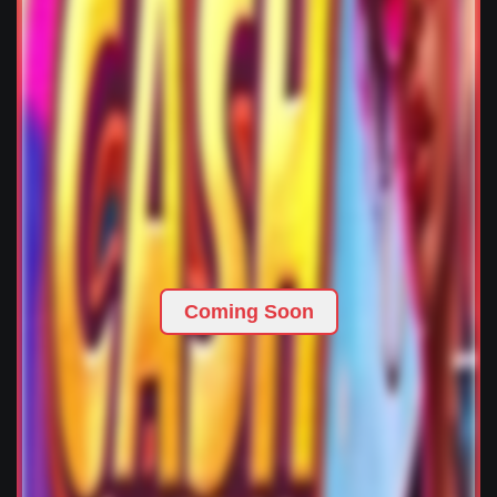
Coming Soon