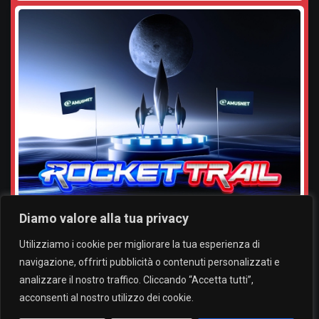
Diamo valore alla tua privacy
Utilizziamo i cookie per migliorare la tua esperienza di
navigazione, offrirti pubblicità o contenuti personalizzati e
analizzare il nostro traffico. Cliccando “Accetta tutti”,
acconsenti al nostro utilizzo dei cookie.
Casinò AAMS