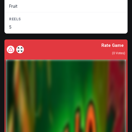
Fruit
REELS
5
Rate Game
(
0
Votes)