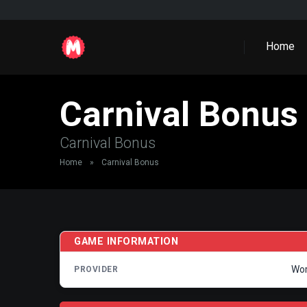
Home
Carnival Bonus
Carnival Bonus
Home
»
Carnival Bonus
GAME INFORMATION
Wor
PROVIDER