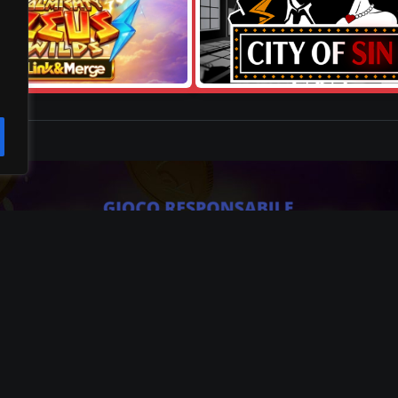
ti dai Bookmakers da noi selezionati, in possesso di regolare con
to dall’Autorità per le garanzie nelle comunicazioni al punto 5.6 
io di continenza, non ingannevolezza e trasparenza e non costitui
za patologica. Gioca responsabilmente.