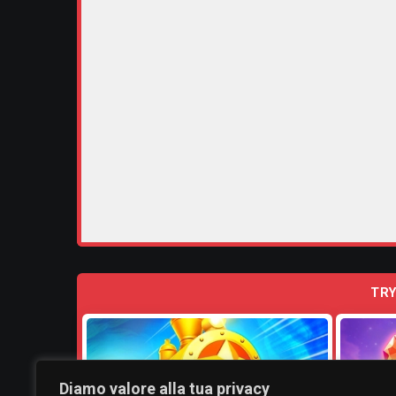
TRY
Diamo valore alla tua privacy