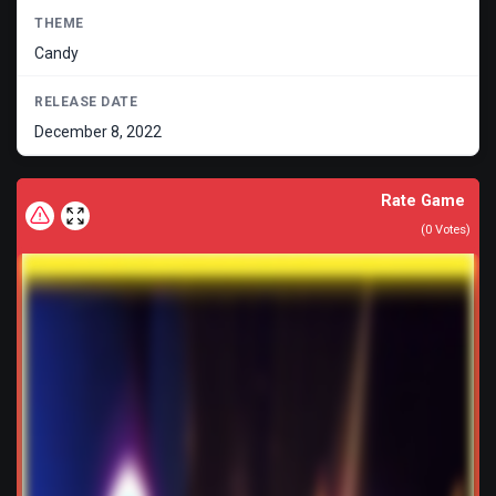
THEME
Candy
RELEASE DATE
December 8, 2022
Rate Game
(
0
Votes)