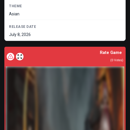
THEME
Asian
RELEASE DATE
July 8, 2026
Rate Game
(
0
Votes)