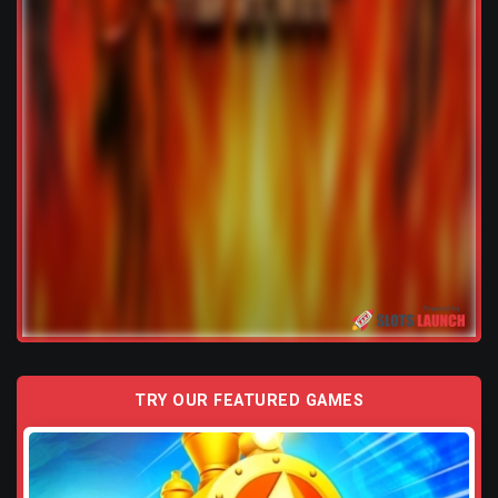
TRY OUR FEATURED GAMES