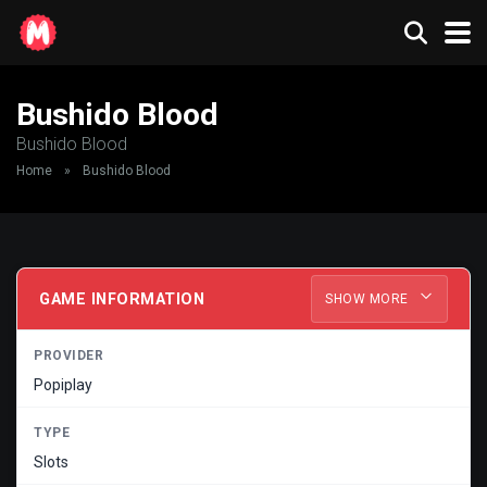
Bushido Blood
Bushido Blood
Home
»
Bushido Blood
GAME INFORMATION
SHOW MORE
PROVIDER
Popiplay
TYPE
Slots