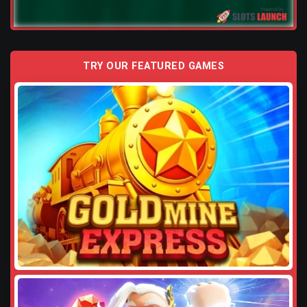
TRY OUR FEATURED GAMES