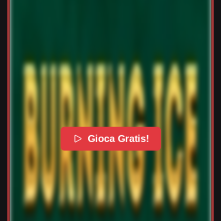
Gioca Gratis!