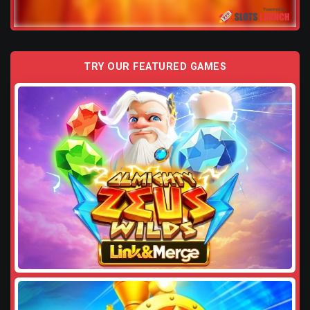
TRY OUR FEATURED GAMES