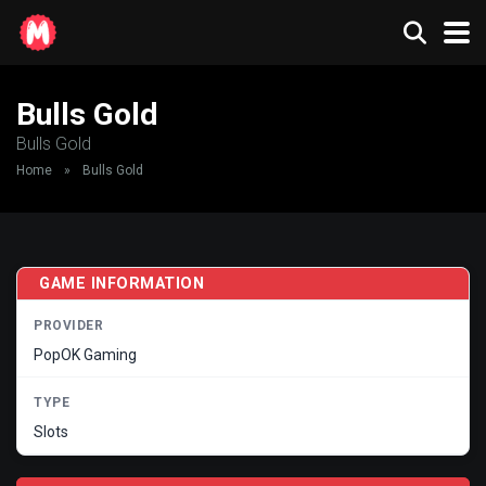
Bulls Gold
Bulls Gold
Home
»
Bulls Gold
GAME INFORMATION
PROVIDER
PopOK Gaming
TYPE
Slots