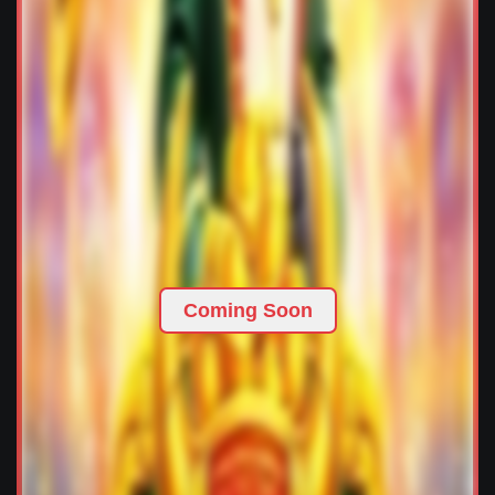
Coming Soon