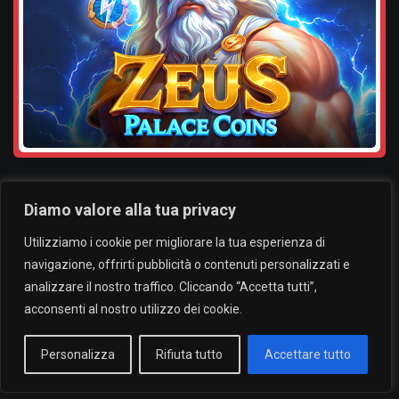
Diamo valore alla tua privacy
Utilizziamo i cookie per migliorare la tua esperienza di
navigazione, offrirti pubblicità o contenuti personalizzati e
Casinò AAMS
analizzare il nostro traffico. Cliccando “Accetta tutti”,
acconsenti al nostro utilizzo dei cookie.
Snai Casinò
Personalizza
Rifiuta tutto
Accettare tutto
15 Euro Gratis alla convalida del documento + 1.000 sul deposito