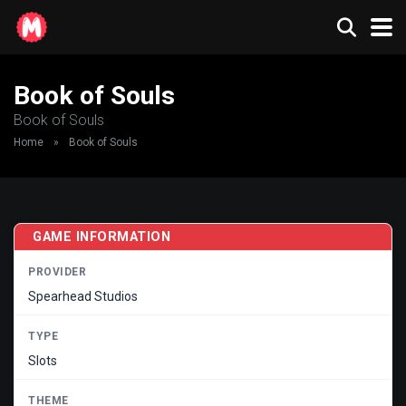
Book of Souls
Book of Souls
Home
»
Book of Souls
GAME INFORMATION
PROVIDER
Spearhead Studios
TYPE
Slots
THEME