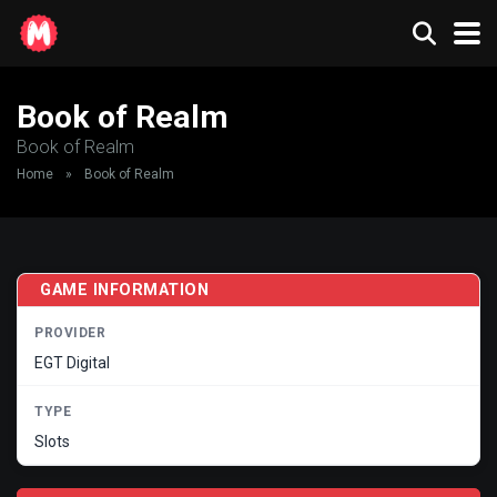
Book of Realm
Book of Realm
Home
»
Book of Realm
GAME INFORMATION
PROVIDER
EGT Digital
TYPE
Slots