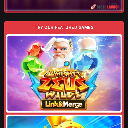
TRY OUR FEATURED GAMES