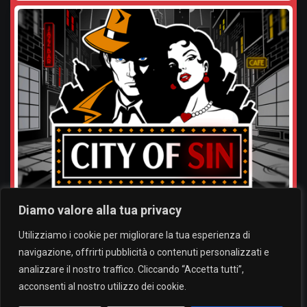
Diamo valore alla tua privacy
Utilizziamo i cookie per migliorare la tua esperienza di
navigazione, offrirti pubblicità o contenuti personalizzati e
analizzare il nostro traffico. Cliccando “Accetta tutti”,
acconsenti al nostro utilizzo dei cookie.
Casinò AAMS