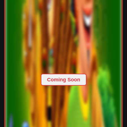
Coming Soon