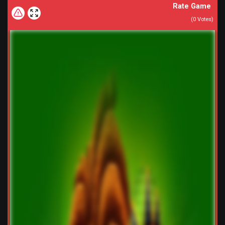
Rate Game
(
0
Votes)