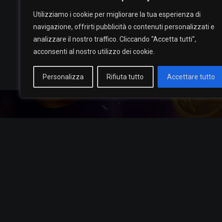
Utilizziamo i cookie per migliorare la tua esperienza di
navigazione, offrirti pubblicità o contenuti personalizzati e
analizzare il nostro traffico. Cliccando “Accetta tutti”,
acconsenti al nostro utilizzo dei cookie.
Personalizza
Rifiuta tutto
Accettare tutto
Questo sito confronta [in tempo reale] i bonus offer
delle Dogane e dei Monopoli. Il servizio, come indica
132/19/CONS), è effettuato nel rispetto del princip
Il gioco è vietato ai minori e può causare dipenden