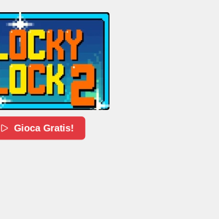
Gioca Gratis!