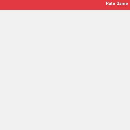
Rate Game