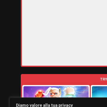
TRY
Diamo valore alla tua privacy