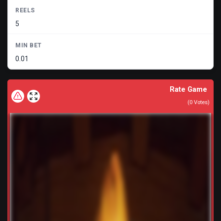
REELS
5
MIN BET
0.01
Rate Game
(
0
Votes)